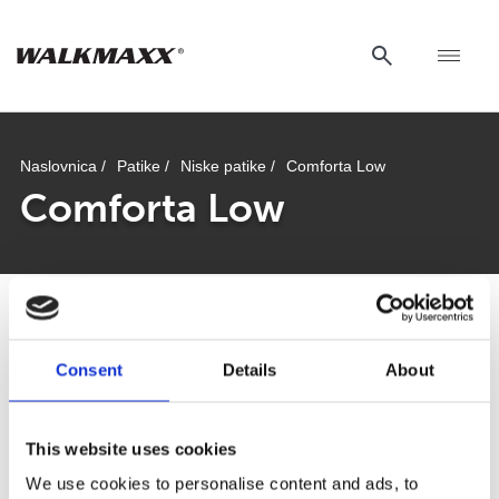
Naslovnica /
Patike /
Niske patike /
Comforta Low
Comforta Low
Consent
Details
About
Comforta Low
This website uses cookies
We use cookies to personalise content and ads, to
Walkmaxx: Korak bliže zdravlju, bez obzira