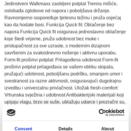
Jedinstveni Walkmaxx zaobljeni potplat Trenira mišiće,
oslobađa zglobove od napora i poboljšava držanje.
Ravnomjerno raspoređuje tjelesnu težinu i pruža osjećaj
kao da hodate bosi. Funkcija Quick fit: Oblačenje bez
napora Funkcija Quick fit osigurava jednostavno oblačenje
koje štedi vrijeme, pruža udobnost bez muke i
pristupačnost za sve uzraste, s modernim dizajnom
savršenim za svakodnevno nošenje i aktivnu uporabu.
Form-fit proširivi potplat: Prilagođena udobnost Form-fit
proširivi potplat prilagođava se vašem obliku stopala,
pružajući udobnost, poboljšanu podršku, smanjeni umor i
svestranost za razne aktivnosti, osiguravajući dugotrajnu
izvedbu i univerzalnu privlačnost. Uložak fresh-comfort:
Vrhunska svježina i udobnost Antibakterijski materijali koji
upijaju vlagu, brzo se suše, ublažuju udarce i prozračni su,
osiguravaju svježinu, suhoću, udobnost i održivost pri
nošenju, smanjujući neugodne mirise i opterećenje te
poboljšavajući zdravlje stopala.
Consent
Details
About