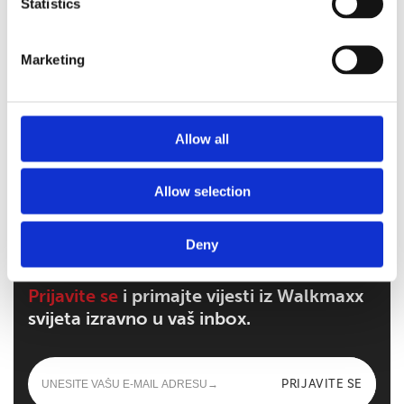
Statistics
Marketing
Walkmaxx: Korak bliže zdravlju, bez obzira
na sezonu
Allow all
Walkmaxx Slipster Papuče
Allow selection
Deny
Prijavite se
i primajte vijesti iz Walkmaxx
svijeta izravno u vaš inbox.
PRIJAVITE SE