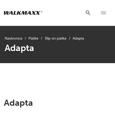
Naslovnica
/
Patike
/
Slip on patike
/
Adapta
Adapta
uwu
uwu
uwu
Adapta