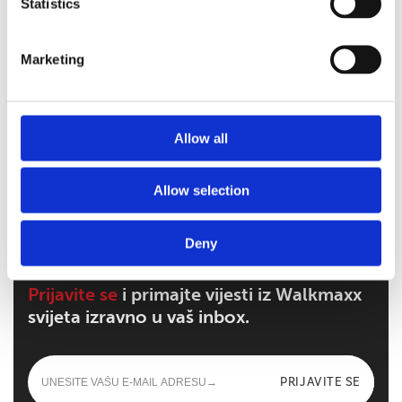
Statistics
Marketing
Walkmaxx: Korak bliže zdravlju, bez obzira
na sezonu
Allow all
Walkmaxx Slipster Papuče
Allow selection
Deny
Prijavite se
i primajte vijesti iz Walkmaxx
svijeta izravno u vaš inbox.
PRIJAVITE SE