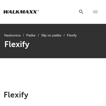
Naslovnica
/
Patike
/
Slip on patike
/
Flexify
Flexify
Flexify