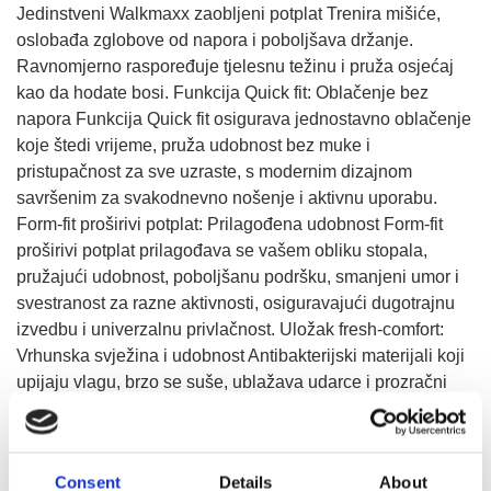
Jedinstveni Walkmaxx zaobljeni potplat Trenira mišiće,
oslobađa zglobove od napora i poboljšava držanje.
Ravnomjerno raspoređuje tjelesnu težinu i pruža osjećaj
kao da hodate bosi. Funkcija Quick fit: Oblačenje bez
napora Funkcija Quick fit osigurava jednostavno oblačenje
koje štedi vrijeme, pruža udobnost bez muke i
pristupačnost za sve uzraste, s modernim dizajnom
savršenim za svakodnevno nošenje i aktivnu uporabu.
Form-fit proširivi potplat: Prilagođena udobnost Form-fit
proširivi potplat prilagođava se vašem obliku stopala,
pružajući udobnost, poboljšanu podršku, smanjeni umor i
svestranost za razne aktivnosti, osiguravajući dugotrajnu
izvedbu i univerzalnu privlačnost. Uložak fresh-comfort:
Vrhunska svježina i udobnost Antibakterijski materijali koji
upijaju vlagu, brzo se suše, ublažava udarce i prozračni
materijali osiguravaju svježe, suho, udobno i održivo
nošenje, smanjuju neugodne mirise dok poboljšavaju
zdravlje stopala.
Consent
Details
About