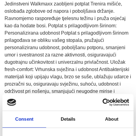
Jedinstveni Walkmaxx zaobljeni potplat Trenira mišiće,
oslobađa zglobove od napora i poboljšava držanje.
Ravnomjerno raspoređuje tjelesnu težinu i pruža osjećaj
kao da hodate bosi. Potplat s prilagodljivom širinom:
Personalizirana udobnost Potplat s prilagodljivom širinom
prilagođava se obliku vašeg stopala, pružajući
personaliziranu udobnost, poboljšanu potporu, smanjeni
umor i svestranost za razne aktivnosti, osiguravajući
dugotrajnu učinkovitost i univerzalnu privlačnost. Uložak
fresh-comfort: Vrhunska svježina i udobnost Antibakterijski
materijali koji upijaju vlagu, brzo se suše, ublažuju udarce i
prozračni su, osiguravaju svježinu, suhoću, udobnost i
održivost pri nošenju, smanjujući neugodne mirise i
opterećenje te poboljšavajući zdravlje stopala.
Consent
Details
About
IZABERITE VELIČINU