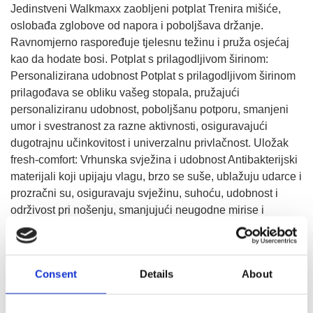
Jedinstveni Walkmaxx zaobljeni potplat Trenira mišiće,
oslobađa zglobove od napora i poboljšava držanje.
Ravnomjerno raspoređuje tjelesnu težinu i pruža osjećaj
kao da hodate bosi. Potplat s prilagodljivom širinom:
Personalizirana udobnost Potplat s prilagodljivom širinom
prilagođava se obliku vašeg stopala, pružajući
personaliziranu udobnost, poboljšanu potporu, smanjeni
umor i svestranost za razne aktivnosti, osiguravajući
dugotrajnu učinkovitost i univerzalnu privlačnost. Uložak
fresh-comfort: Vrhunska svježina i udobnost Antibakterijski
materijali koji upijaju vlagu, brzo se suše, ublažuju udarce i
prozračni su, osiguravaju svježinu, suhoću, udobnost i
održivost pri nošenju, smanjujući neugodne mirise i
opterećenje te poboljšavajući zdravlje stopala.
Consent
Details
About
IZABERITE VELIČINU