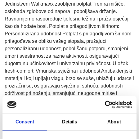
Jedinstveni Walkmaxx zaobljeni potplat Trenira mišiće,
oslobađa zglobove od napora i poboljšava držanje.
Ravnomjerno raspoređuje tjelesnu težinu i pruža osjećaj
kao da hodate bosi. Potplat s prilagodljivom širinom:
Personalizirana udobnost Potplat s prilagodljivom širinom
prilagođava se obliku vašeg stopala, pružajući
personaliziranu udobnost, poboljšanu potporu, smanjeni
umor i svestranost za razne aktivnosti, osiguravajući
dugotrajnu učinkovitost i univerzalnu privlačnost. Uložak
fresh-comfort: Vrhunska svježina i udobnost Antibakterijski
materijali koji upijaju vlagu, brzo se suše, ublažuju udarce i
prozračni su, osiguravaju svježinu, suhoću, udobnost i
održivost pri nošenju, smanjujući neugodne mirise i
opterećenje te poboljšavajući zdravlje stopala.
Consent
Details
About
IZABERITE VELIČINU