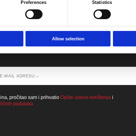
Preferences
Statistics
Allow selection
majte vijesti iz Walkmaxx svijeta izravno 
na, pročitao sam i prihvatio
Opšte uslove korištenja
i
 ličnih podataka