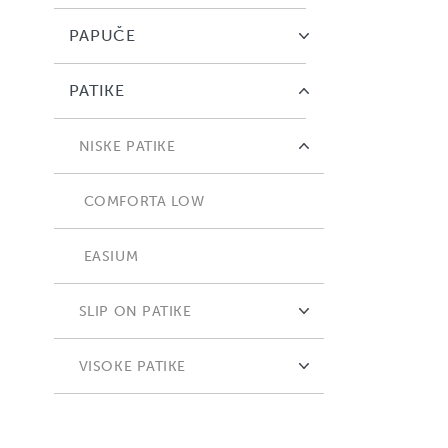
PAPUČE
PATIKE
NISKE PATIKE
COMFORTA LOW
EASIUM
SLIP ON PATIKE
ADAPTA
VISOKE PATIKE
FLEXIFY
COMFORTA HIGH