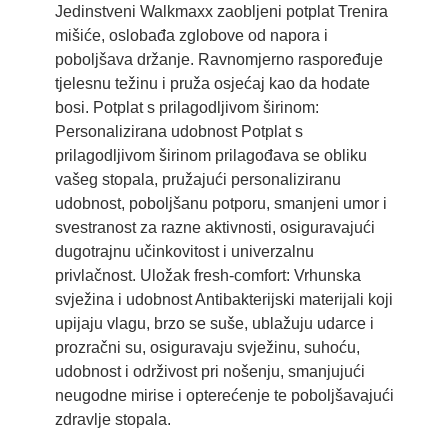
Jedinstveni Walkmaxx zaobljeni potplat Trenira
mišiće, oslobađa zglobove od napora i
poboljšava držanje. Ravnomjerno raspoređuje
tjelesnu težinu i pruža osjećaj kao da hodate
bosi. Potplat s prilagodljivom širinom:
Personalizirana udobnost Potplat s
prilagodljivom širinom prilagođava se obliku
vašeg stopala, pružajući personaliziranu
udobnost, poboljšanu potporu, smanjeni umor i
svestranost za razne aktivnosti, osiguravajući
dugotrajnu učinkovitost i univerzalnu
privlačnost. Uložak fresh-comfort: Vrhunska
svježina i udobnost Antibakterijski materijali koji
upijaju vlagu, brzo se suše, ublažuju udarce i
prozračni su, osiguravaju svježinu, suhoću,
udobnost i održivost pri nošenju, smanjujući
neugodne mirise i opterećenje te poboljšavajući
zdravlje stopala.