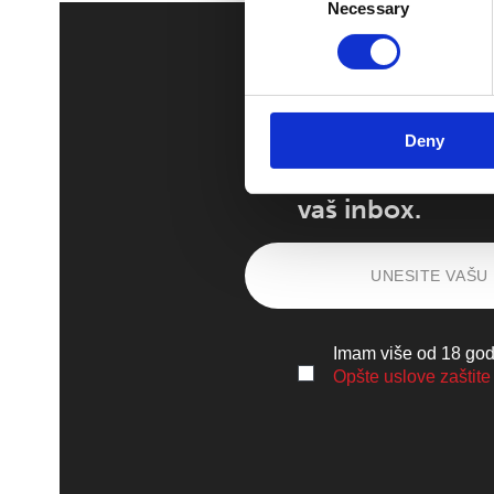
Necessary
Selection
Deny
Prijavite se
i pri
vaš inbox.
Imam više od 18 godi
Opšte uslove zaštite