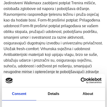
Jedinstveni Walkmaxx zaobljeni potplat Trenira mišiće,
oslobađa zglobove od napora i poboljšava držanje.
Ravnomjerno raspoređuje tjelesnu težinu i pruža osjećaj
kao da hodate bosi. Form-fit proširivi potplat: Prilagođena
udobnost Form-fit proširivi potplat prilagođava se vašem
obliku stopala, pružajući udobnost, poboljšanu podršku,
smanjeni umor i svestranost za razne aktivnosti,
osiguravajući dugotrajnu izvedbu i univerzalnu privlačnost.
Uložak fresh-comfort: Vrhunska svježina i udobnost
Antibakterijski materijali koji upijaju vlagu, brzo se suše,
ublažuju udarce i prozračni su, osiguravaju svježinu,
suhoću, udobnost i održivost pri nošenju, smanjujući
neugodne mirise i opterećenje te poboljšavajući zdravlje
stopala.
Consent
Details
About
IZABERITE VELIČINU